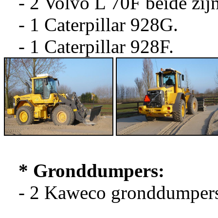
- 2 Volvo L 70F beide zijn
-
1 Caterpillar 928G.
-
1 Caterpillar 928F.
* Gronddumpers:
- 2
Kaweco gronddumpers 