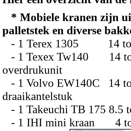
* Mobiele kranen zijn ui
palletstek en diverse bak
- 1
Terex 1305
14 t
- 1 Texex Tw140
14 t
overdrukunit
-
1 Volvo EW140C
14 t
draaikantelstuk
- 1 Takeuchi TB 175 8.5 to
-
1 IHI mini kraan
4 t